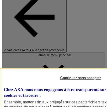
A vos côtés
Retour à la section précédente
Fermer le menu principal
Continuer sans accepter
Chez AXA nous nous engageons à être transparents sur 
cookies et traceurs
!
Préserver la nature et le climat
Ensemble, mettons fin aux préjugés sur ces petits fichiers te
Faire avancer la solidarité et l'inclusion