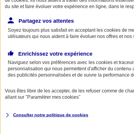
de
cookies
. Ils nous aident à traiter des informations essentie
Donner toute leur place aux territoires
du site et faire évoluer votre expérience en ligne, dans le resp
Porter l'élan du rugby féminin
Partagez vos attentes
Soyez toujours plus satisfait en acceptant les
cookies
de mes
utilisateurs qui nous aident à faire évoluer nos offres et nos 
Enrichissez votre expérience
Naviguez selon vos préférences avec les
cookies et traceur
personnalisation qui nous permettent d'afficher du contenu a
des publicités personnalisées et de suivre la performance
Vous êtes libre de les accepter, de les refuser comme de cha
allant sur
"Paramétrer mes
cookies
"
Nos actualités
Retour à la section précédente
Fermer le menu principal
Consulter notre politique de
cookies