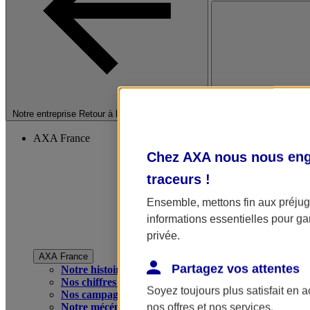
Fermer le menu princip
Notre entreprise
Retour à la section précédente
AXA France
Chez AXA nous nous enga
traceurs
!
Ensemble, mettons fin aux préjugé
informations essentielles pour gar
privée.
AXA France
Partagez vos attentes
Notre histoire
Nos chiffres clés
Soyez toujours plus satisfait en 
Nos campagnes publicitaires
Notre mécénat
nos offres et nos services.