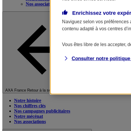
Nos associations
Enrichissez votre expé
Naviguez selon vos préférences 
contenu adapté à vos centres d'i
Vous êtes libre de les accepter, 
Consulter notre politiqu
Fermer le menu principal
AXA France
Retour à la section précédente
Notre histoire
Nos chiffres clés
Nos campagnes publicitaires
Notre mécénat
Nos associations