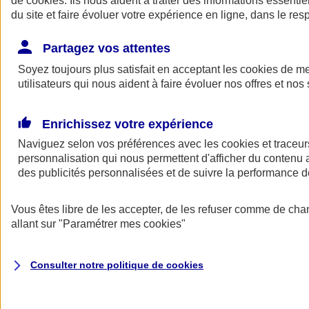
de
cookies
. Ils nous aident à traiter des informations essentie
Donner toute leur place aux territoires
du site et faire évoluer votre expérience en ligne, dans le resp
Porter l'élan du rugby féminin
Partagez vos attentes
Soyez toujours plus satisfait en acceptant les
cookies
de mes
utilisateurs qui nous aident à faire évoluer nos offres et nos 
Enrichissez votre expérience
Naviguez selon vos préférences avec les
cookies et traceur
personnalisation qui nous permettent d'afficher du contenu a
des publicités personnalisées et de suivre la performance
Vous êtes libre de les accepter, de les refuser comme de cha
allant sur
"Paramétrer mes
cookies
"
Nos actualités
Retour à la section précédente
Fermer le menu principal
Consulter notre politique de
cookies