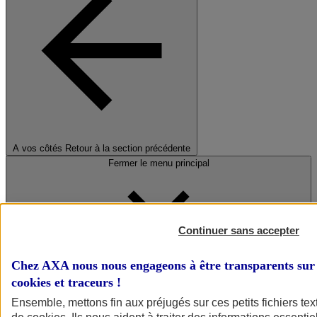
A vos côtés
Retour à la section précédente
Fermer le menu principal
Continuer sans accepter
Chez AXA nous nous engageons à être transparents sur 
cookies et traceurs
!
Préserver la nature et le climat
Ensemble, mettons fin aux préjugés sur ces petits fichiers te
Faire avancer la solidarité et l'inclusion