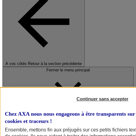
A vos côtés
Retour à la section précédente
Fermer le menu principal
Continuer sans accepter
Chez AXA nous nous engageons à être transparents sur 
cookies et traceurs
!
Préserver la nature et le climat
Ensemble, mettons fin aux préjugés sur ces petits fichiers te
Faire avancer la solidarité et l'inclusion