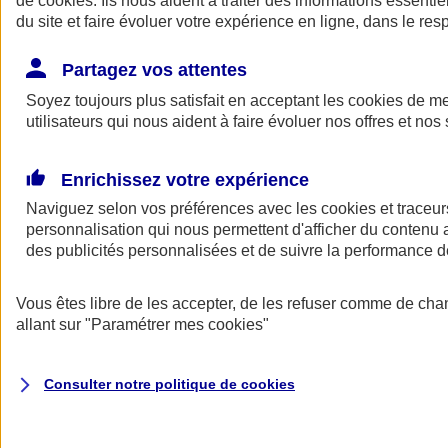
de
cookies
. Ils nous aident à traiter des informations essentie
Donner toute leur place aux territoires
du site et faire évoluer votre expérience en ligne, dans le resp
Porter l'élan du rugby féminin
Partagez vos attentes
Soyez toujours plus satisfait en acceptant les
cookies
de mes
utilisateurs qui nous aident à faire évoluer nos offres et nos 
Enrichissez votre expérience
Naviguez selon vos préférences avec les
cookies et traceur
personnalisation qui nous permettent d'afficher du contenu a
des publicités personnalisées et de suivre la performance
Vous êtes libre de les accepter, de les refuser comme de cha
allant sur
"Paramétrer mes
cookies
"
Nos actualités
Retour à la section précédente
Fermer le menu principal
Consulter notre politique de
cookies