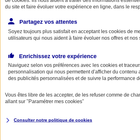
de
cookies
. Ils nous aident à traiter des informations essentie
Donner toute leur place aux territoires
du site et faire évoluer votre expérience en ligne, dans le resp
Porter l'élan du rugby féminin
Partagez vos attentes
Soyez toujours plus satisfait en acceptant les
cookies
de mes
utilisateurs qui nous aident à faire évoluer nos offres et nos 
Enrichissez votre expérience
Naviguez selon vos préférences avec les
cookies et traceur
personnalisation qui nous permettent d'afficher du contenu a
des publicités personnalisées et de suivre la performance
Vous êtes libre de les accepter, de les refuser comme de cha
allant sur
"Paramétrer mes
cookies
"
Nos actualités
Retour à la section précédente
Fermer le menu principal
Consulter notre politique de
cookies