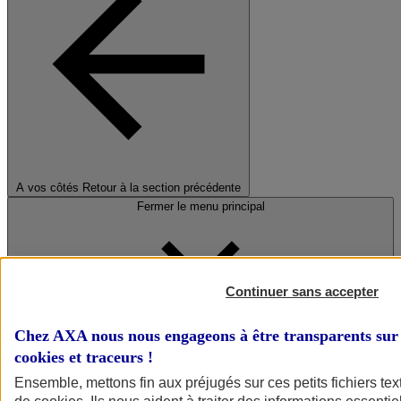
A vos côtés
Retour à la section précédente
Fermer le menu principal
Continuer sans accepter
Chez AXA nous nous engageons à être transparents sur 
cookies et traceurs
!
Préserver la nature et le climat
Ensemble, mettons fin aux préjugés sur ces petits fichiers te
Faire avancer la solidarité et l'inclusion