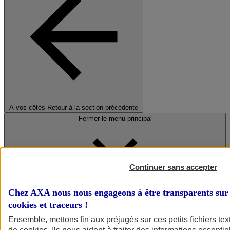
A vos côtés
Retour à la section précédente
Fermer le menu principal
Continuer sans accepter
Chez AXA nous nous engageons à être transparents sur 
cookies et traceurs
!
Préserver la nature et le climat
Ensemble, mettons fin aux préjugés sur ces petits fichiers te
Faire avancer la solidarité et l'inclusion