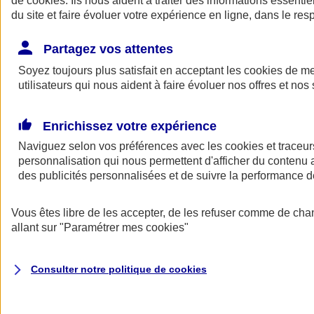
de
cookies
. Ils nous aident à traiter des informations essentie
Donner toute leur place aux territoires
du site et faire évoluer votre expérience en ligne, dans le resp
Porter l'élan du rugby féminin
Partagez vos attentes
Soyez toujours plus satisfait en acceptant les
cookies
de mes
utilisateurs qui nous aident à faire évoluer nos offres et nos 
Enrichissez votre expérience
Naviguez selon vos préférences avec les
cookies et traceur
personnalisation qui nous permettent d'afficher du contenu a
des publicités personnalisées et de suivre la performance
Vous êtes libre de les accepter, de les refuser comme de cha
allant sur
"Paramétrer mes
cookies
"
Nos actualités
Retour à la section précédente
Fermer le menu principal
Consulter notre politique de
cookies