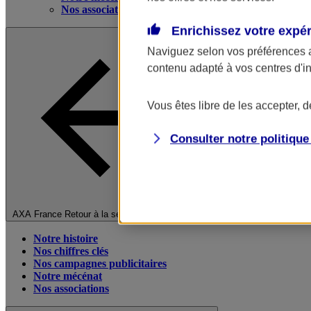
Nos associations
Enrichissez votre expé
Naviguez selon vos préférences 
contenu adapté à vos centres d'i
Vous êtes libre de les accepter, 
Consulter notre politiqu
Fermer le menu principal
AXA France
Retour à la section précédente
Notre histoire
Nos chiffres clés
Nos campagnes publicitaires
Notre mécénat
Nos associations