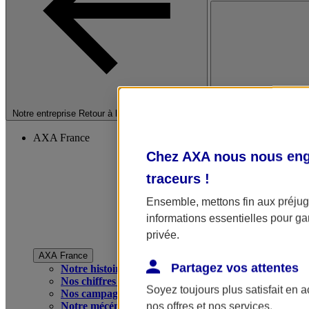
Fermer le menu princip
Notre entreprise
Retour à la section précédente
AXA France
Chez AXA nous nous enga
traceurs
!
Ensemble, mettons fin aux préjugé
informations essentielles pour gar
privée.
AXA France
Partagez vos attentes
Notre histoire
Nos chiffres clés
Soyez toujours plus satisfait en 
Nos campagnes publicitaires
Notre mécénat
nos offres et nos services.