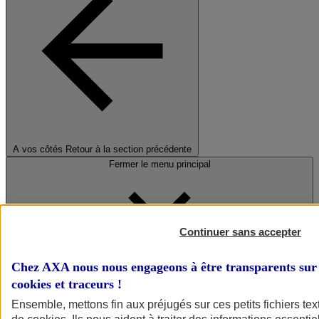
A vos côtés
Retour à la section précédente
Fermer le menu principal
Continuer sans accepter
Chez AXA nous nous engageons à être transparents sur 
cookies et traceurs
!
Préserver la nature et le climat
Ensemble, mettons fin aux préjugés sur ces petits fichiers te
Faire avancer la solidarité et l'inclusion