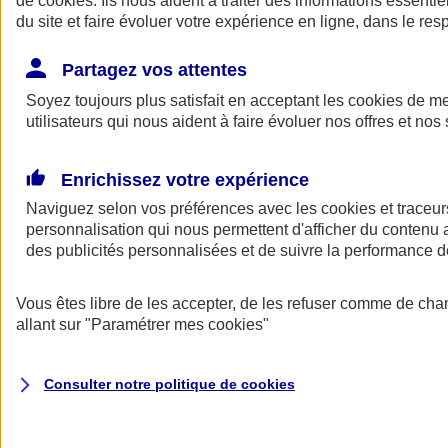
de
cookies
. Ils nous aident à traiter des informations essentie
Donner toute leur place aux territoires
du site et faire évoluer votre expérience en ligne, dans le resp
Porter l'élan du rugby féminin
Partagez vos attentes
Soyez toujours plus satisfait en acceptant les
cookies
de mes
utilisateurs qui nous aident à faire évoluer nos offres et nos 
Enrichissez votre expérience
Naviguez selon vos préférences avec les
cookies et traceur
personnalisation qui nous permettent d'afficher du contenu a
des publicités personnalisées et de suivre la performance
Vous êtes libre de les accepter, de les refuser comme de cha
allant sur
"Paramétrer mes
cookies
"
Nos actualités
Retour à la section précédente
Fermer le menu principal
Consulter notre politique de
cookies