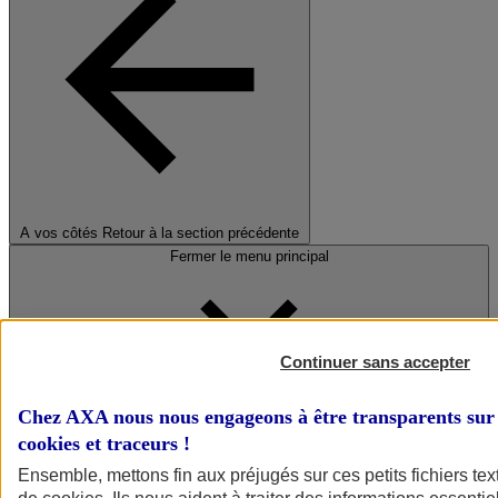
A vos côtés
Retour à la section précédente
Fermer le menu principal
Continuer sans accepter
Chez AXA nous nous engageons à être transparents sur 
cookies et traceurs
!
Préserver la nature et le climat
Ensemble, mettons fin aux préjugés sur ces petits fichiers te
Faire avancer la solidarité et l'inclusion