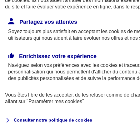
de
cookies
. Ils nous aident à traiter des informations essentie
Donner toute leur place aux territoires
du site et faire évoluer votre expérience en ligne, dans le resp
Porter l'élan du rugby féminin
Partagez vos attentes
Soyez toujours plus satisfait en acceptant les
cookies
de mes
utilisateurs qui nous aident à faire évoluer nos offres et nos 
Enrichissez votre expérience
Naviguez selon vos préférences avec les
cookies et traceur
personnalisation qui nous permettent d'afficher du contenu a
des publicités personnalisées et de suivre la performance
Vous êtes libre de les accepter, de les refuser comme de cha
allant sur
"Paramétrer mes
cookies
"
Nos actualités
Retour à la section précédente
Fermer le menu principal
Consulter notre politique de
cookies