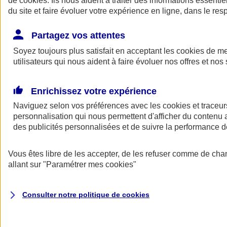
de
cookies
. Ils nous aident à traiter des informations essentie
Donner toute leur place aux territoires
du site et faire évoluer votre expérience en ligne, dans le resp
Porter l'élan du rugby féminin
Partagez vos attentes
Soyez toujours plus satisfait en acceptant les
cookies
de mes
utilisateurs qui nous aident à faire évoluer nos offres et nos 
Enrichissez votre expérience
Naviguez selon vos préférences avec les
cookies et traceur
personnalisation qui nous permettent d'afficher du contenu a
des publicités personnalisées et de suivre la performance
Vous êtes libre de les accepter, de les refuser comme de cha
allant sur
"Paramétrer mes
cookies
"
Nos actualités
Retour à la section précédente
Fermer le menu principal
Consulter notre politique de
cookies