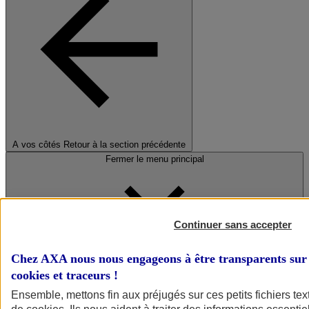
A vos côtés
Retour à la section précédente
Fermer le menu principal
Continuer sans accepter
Chez AXA nous nous engageons à être transparents sur 
cookies et traceurs
!
Préserver la nature et le climat
Ensemble, mettons fin aux préjugés sur ces petits fichiers te
Faire avancer la solidarité et l'inclusion