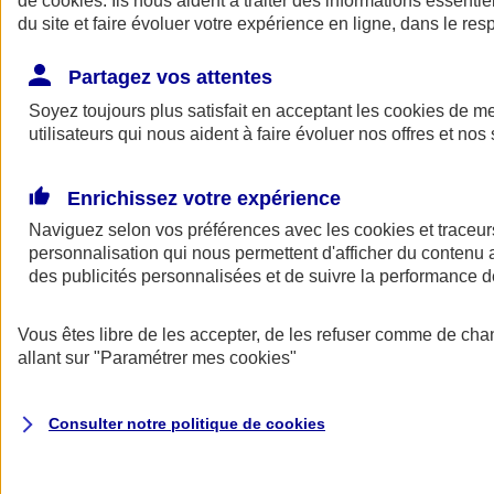
de
cookies
. Ils nous aident à traiter des informations essentie
Donner toute leur place aux territoires
du site et faire évoluer votre expérience en ligne, dans le resp
Porter l'élan du rugby féminin
Partagez vos attentes
Soyez toujours plus satisfait en acceptant les
cookies
de mes
utilisateurs qui nous aident à faire évoluer nos offres et nos 
Enrichissez votre expérience
Naviguez selon vos préférences avec les
cookies et traceur
personnalisation qui nous permettent d'afficher du contenu a
des publicités personnalisées et de suivre la performance
Vous êtes libre de les accepter, de les refuser comme de cha
allant sur
"Paramétrer mes
cookies
"
Nos actualités
Retour à la section précédente
Fermer le menu principal
Consulter notre politique de
cookies