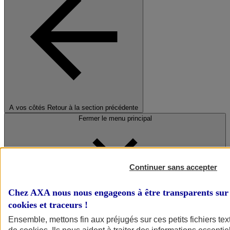
A vos côtés
Retour à la section précédente
Fermer le menu principal
Continuer sans accepter
Chez AXA nous nous engageons à être transparents sur 
cookies et traceurs
!
Préserver la nature et le climat
Ensemble, mettons fin aux préjugés sur ces petits fichiers te
Faire avancer la solidarité et l'inclusion