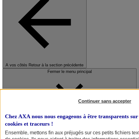
A vos côtés
Retour à la section précédente
Fermer le menu principal
Continuer sans accepter
Chez AXA nous nous engageons à être transparents sur 
cookies et traceurs
!
Préserver la nature et le climat
Ensemble, mettons fin aux préjugés sur ces petits fichiers te
Faire avancer la solidarité et l'inclusion