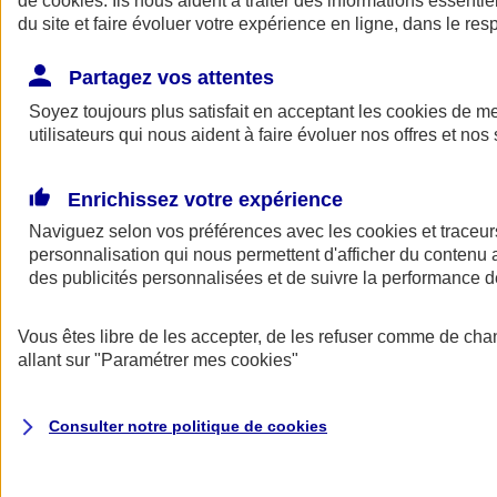
de
cookies
. Ils nous aident à traiter des informations essentie
Donner toute leur place aux territoires
du site et faire évoluer votre expérience en ligne, dans le resp
Porter l'élan du rugby féminin
Partagez vos attentes
Soyez toujours plus satisfait en acceptant les
cookies
de mes
utilisateurs qui nous aident à faire évoluer nos offres et nos 
Enrichissez votre expérience
Naviguez selon vos préférences avec les
cookies et traceur
personnalisation qui nous permettent d'afficher du contenu a
des publicités personnalisées et de suivre la performance
Vous êtes libre de les accepter, de les refuser comme de cha
allant sur
"Paramétrer mes
cookies
"
Nos actualités
Retour à la section précédente
Fermer le menu principal
Consulter notre politique de
cookies