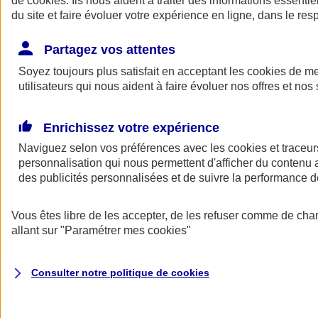
de
cookies
. Ils nous aident à traiter des informations essentie
Donner toute leur place aux territoires
du site et faire évoluer votre expérience en ligne, dans le resp
Porter l'élan du rugby féminin
Partagez vos attentes
Soyez toujours plus satisfait en acceptant les
cookies
de mes
utilisateurs qui nous aident à faire évoluer nos offres et nos 
Enrichissez votre expérience
Naviguez selon vos préférences avec les
cookies et traceur
personnalisation qui nous permettent d'afficher du contenu a
des publicités personnalisées et de suivre la performance
Vous êtes libre de les accepter, de les refuser comme de cha
allant sur
"Paramétrer mes
cookies
"
Nos actualités
Retour à la section précédente
Fermer le menu principal
Consulter notre politique de
cookies