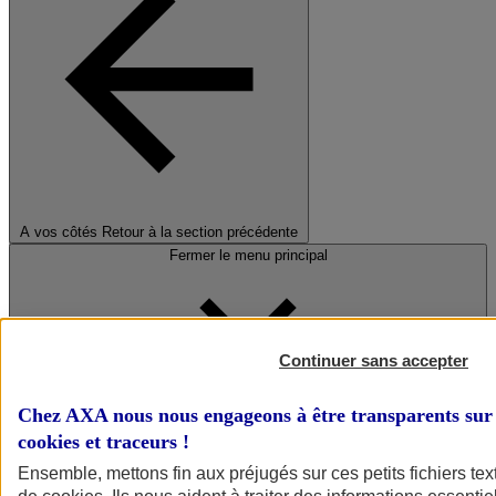
A vos côtés
Retour à la section précédente
Fermer le menu principal
Continuer sans accepter
Chez AXA nous nous engageons à être transparents sur 
cookies et traceurs
!
Préserver la nature et le climat
Ensemble, mettons fin aux préjugés sur ces petits fichiers te
Faire avancer la solidarité et l'inclusion