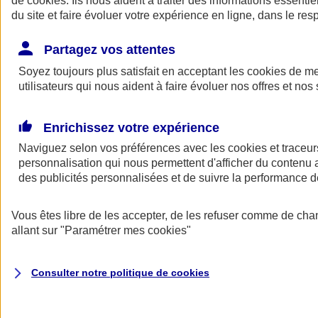
de
cookies
. Ils nous aident à traiter des informations essentie
Donner toute leur place aux territoires
du site et faire évoluer votre expérience en ligne, dans le resp
Porter l'élan du rugby féminin
Partagez vos attentes
Soyez toujours plus satisfait en acceptant les
cookies
de mes
utilisateurs qui nous aident à faire évoluer nos offres et nos 
Enrichissez votre expérience
Naviguez selon vos préférences avec les
cookies et traceur
personnalisation qui nous permettent d'afficher du contenu a
des publicités personnalisées et de suivre la performance
Vous êtes libre de les accepter, de les refuser comme de cha
allant sur
"Paramétrer mes
cookies
"
Nos actualités
Retour à la section précédente
Fermer le menu principal
Consulter notre politique de
cookies