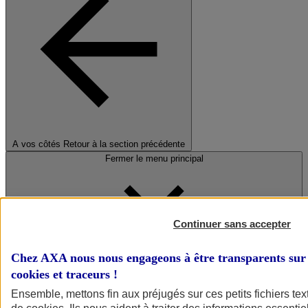
A vos côtés
Retour à la section précédente
Fermer le menu principal
Continuer sans accepter
Chez AXA nous nous engageons à être transparents sur 
cookies et traceurs
!
Préserver la nature et le climat
Ensemble, mettons fin aux préjugés sur ces petits fichiers te
Faire avancer la solidarité et l'inclusion