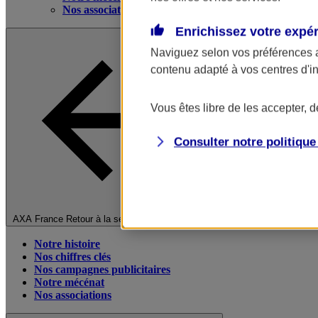
Nos associations
Enrichissez votre expé
Naviguez selon vos préférences 
contenu adapté à vos centres d'i
Vous êtes libre de les accepter, 
Consulter notre politiqu
Fermer le menu principal
AXA France
Retour à la section précédente
Notre histoire
Nos chiffres clés
Nos campagnes publicitaires
Notre mécénat
Nos associations