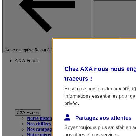
Fermer le menu princip
Notre entreprise
Retour à la section précédente
AXA France
Chez AXA nous nous enga
traceurs
!
Ensemble, mettons fin aux préjugé
informations essentielles pour gar
privée.
AXA France
Partagez vos attentes
Notre histoire
Nos chiffres clés
Soyez toujours plus satisfait en 
Nos campagnes publicitaires
Notre mécénat
nos offres et nos services.