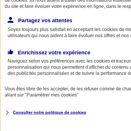
de
cookies
. Ils nous aident à traiter des informations essentie
Donner toute leur place aux territoires
du site et faire évoluer votre expérience en ligne, dans le resp
Porter l'élan du rugby féminin
Partagez vos attentes
Soyez toujours plus satisfait en acceptant les
cookies
de mes
utilisateurs qui nous aident à faire évoluer nos offres et nos 
Enrichissez votre expérience
Naviguez selon vos préférences avec les
cookies et traceur
personnalisation qui nous permettent d'afficher du contenu a
des publicités personnalisées et de suivre la performance
Vous êtes libre de les accepter, de les refuser comme de cha
allant sur
"Paramétrer mes
cookies
"
Nos actualités
Retour à la section précédente
Fermer le menu principal
Consulter notre politique de
cookies