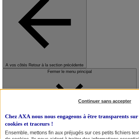
A vos côtés
Retour à la section précédente
Fermer le menu principal
Continuer sans accepter
Chez AXA nous nous engageons à être transparents sur 
cookies et traceurs
!
Préserver la nature et le climat
Ensemble, mettons fin aux préjugés sur ces petits fichiers te
Faire avancer la solidarité et l'inclusion