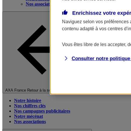
Nos associations
Enrichissez votre expé
Naviguez selon vos préférences 
contenu adapté à vos centres d'i
Vous êtes libre de les accepter, 
Consulter notre politiqu
Fermer le menu principal
AXA France
Retour à la section précédente
Notre histoire
Nos chiffres clés
Nos campagnes publicitaires
Notre mécénat
Nos associations