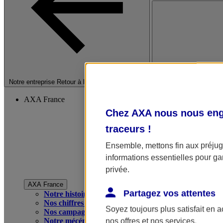
Fermer le menu princip
Notre entreprise
Retour à la section précédente
AXA France
Chez AXA nous nous enga
traceurs
!
Ensemble, mettons fin aux préjugé
informations essentielles pour gar
privée.
AXA France
Partagez vos attentes
Notre histoire
Nos chiffres clés
Soyez toujours plus satisfait en 
Nos campagnes publicitaires
Notre mécénat
nos offres et nos services.