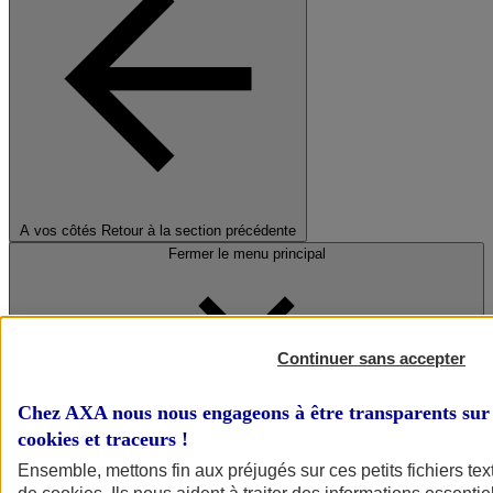
A vos côtés
Retour à la section précédente
Fermer le menu principal
Continuer sans accepter
Chez AXA nous nous engageons à être transparents sur 
cookies et traceurs
!
Préserver la nature et le climat
Ensemble, mettons fin aux préjugés sur ces petits fichiers te
Faire avancer la solidarité et l'inclusion