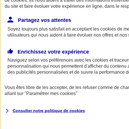
de
cookies
. Ils nous aident à traiter des informations essentie
Donner toute leur place aux territoires
du site et faire évoluer votre expérience en ligne, dans le resp
Porter l'élan du rugby féminin
Partagez vos attentes
Soyez toujours plus satisfait en acceptant les
cookies
de mes
utilisateurs qui nous aident à faire évoluer nos offres et nos 
Enrichissez votre expérience
Naviguez selon vos préférences avec les
cookies et traceur
personnalisation qui nous permettent d'afficher du contenu a
des publicités personnalisées et de suivre la performance
Vous êtes libre de les accepter, de les refuser comme de cha
allant sur
"Paramétrer mes
cookies
"
Nos actualités
Retour à la section précédente
Fermer le menu principal
Consulter notre politique de
cookies