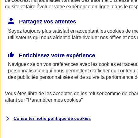
de
cookies
. Ils nous aident à traiter des informations essentie
Donner toute leur place aux territoires
du site et faire évoluer votre expérience en ligne, dans le resp
Porter l'élan du rugby féminin
Partagez vos attentes
Soyez toujours plus satisfait en acceptant les
cookies
de mes
utilisateurs qui nous aident à faire évoluer nos offres et nos 
Enrichissez votre expérience
Naviguez selon vos préférences avec les
cookies et traceur
personnalisation qui nous permettent d'afficher du contenu a
des publicités personnalisées et de suivre la performance
Vous êtes libre de les accepter, de les refuser comme de cha
allant sur
"Paramétrer mes
cookies
"
Nos actualités
Retour à la section précédente
Fermer le menu principal
Consulter notre politique de
cookies