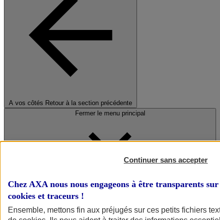
A vos côtés
Retour à la section précédente
Fermer le menu principal
Continuer sans accepter
Chez AXA nous nous engageons à être transparents sur 
cookies et traceurs
!
Préserver la nature et le climat
Ensemble, mettons fin aux préjugés sur ces petits fichiers te
Faire avancer la solidarité et l'inclusion