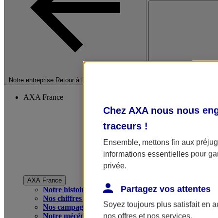
Fermer le menu princip
Notre entreprise
Retour à la section précédente
AXA France
Chez AXA nous nous enga
traceurs
!
Ensemble, mettons fin aux préjugé
informations essentielles pour gar
privée.
AXA France
Partagez vos attentes
Notre histoire
Nos chiffres clés
Soyez toujours plus satisfait en 
Nos campagnes publicitaires
Notre mécénat
nos offres et nos services.