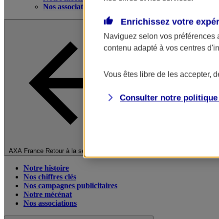
Nos associations
Enrichissez votre expé
Naviguez selon vos préférences 
contenu adapté à vos centres d'i
Vous êtes libre de les accepter, 
Consulter notre politiqu
Fermer le menu principal
AXA France
Retour à la section précédente
Notre histoire
Nos chiffres clés
Nos campagnes publicitaires
Notre mécénat
Nos associations