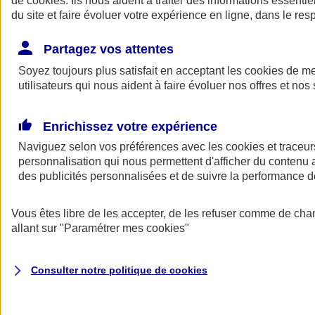
de
cookies
. Ils nous aident à traiter des informations essentie
Donner toute leur place aux territoires
du site et faire évoluer votre expérience en ligne, dans le resp
Porter l'élan du rugby féminin
Partagez vos attentes
Soyez toujours plus satisfait en acceptant les
cookies
de mes
utilisateurs qui nous aident à faire évoluer nos offres et nos 
Enrichissez votre expérience
Naviguez selon vos préférences avec les
cookies et traceur
personnalisation qui nous permettent d'afficher du contenu a
des publicités personnalisées et de suivre la performance
Vous êtes libre de les accepter, de les refuser comme de cha
allant sur
"Paramétrer mes
cookies
"
Nos actualités
Retour à la section précédente
Fermer le menu principal
Consulter notre politique de
cookies