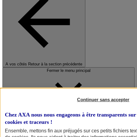
A vos côtés
Retour à la section précédente
Fermer le menu principal
Continuer sans accepter
Chez AXA nous nous engageons à être transparents sur 
cookies et traceurs
!
Préserver la nature et le climat
Ensemble, mettons fin aux préjugés sur ces petits fichiers te
Faire avancer la solidarité et l'inclusion