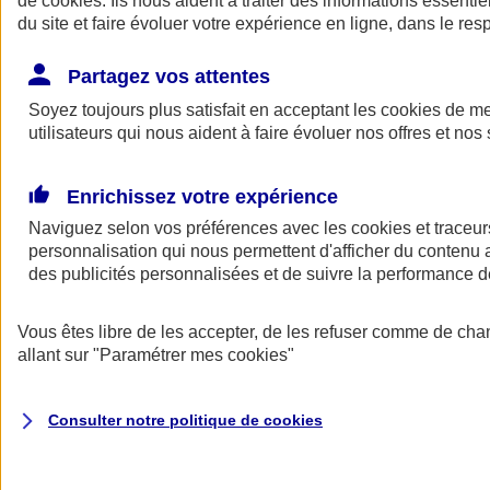
de
cookies
. Ils nous aident à traiter des informations essentie
Donner toute leur place aux territoires
du site et faire évoluer votre expérience en ligne, dans le resp
Porter l'élan du rugby féminin
Partagez vos attentes
Soyez toujours plus satisfait en acceptant les
cookies
de mes
utilisateurs qui nous aident à faire évoluer nos offres et nos 
Enrichissez votre expérience
Naviguez selon vos préférences avec les
cookies et traceur
personnalisation qui nous permettent d'afficher du contenu a
des publicités personnalisées et de suivre la performance
Vous êtes libre de les accepter, de les refuser comme de cha
allant sur
"Paramétrer mes
cookies
"
Nos actualités
Retour à la section précédente
Fermer le menu principal
Consulter notre politique de
cookies