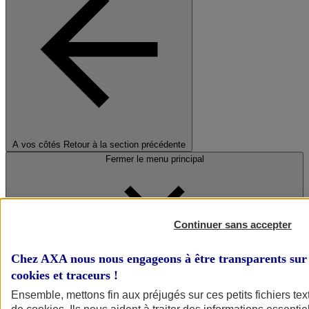
A vos côtés
Retour à la section précédente
Fermer le menu principal
Continuer sans accepter
Chez AXA nous nous engageons à être transparents sur 
cookies et traceurs
!
Préserver la nature et le climat
Ensemble, mettons fin aux préjugés sur ces petits fichiers te
Faire avancer la solidarité et l'inclusion