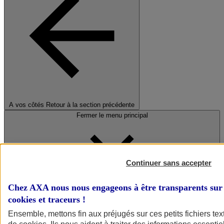
A vos côtés
Retour à la section précédente
Fermer le menu principal
Continuer sans accepter
Chez AXA nous nous engageons à être transparents sur 
cookies et traceurs
!
Préserver la nature et le climat
Ensemble, mettons fin aux préjugés sur ces petits fichiers te
Faire avancer la solidarité et l'inclusion