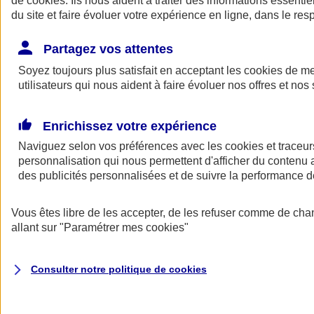
de
cookies
. Ils nous aident à traiter des informations essentie
Donner toute leur place aux territoires
du site et faire évoluer votre expérience en ligne, dans le resp
Porter l'élan du rugby féminin
Partagez vos attentes
Soyez toujours plus satisfait en acceptant les
cookies
de mes
utilisateurs qui nous aident à faire évoluer nos offres et nos 
Enrichissez votre expérience
Naviguez selon vos préférences avec les
cookies et traceur
personnalisation qui nous permettent d'afficher du contenu a
des publicités personnalisées et de suivre la performance
Vous êtes libre de les accepter, de les refuser comme de cha
allant sur
"Paramétrer mes
cookies
"
Nos actualités
Retour à la section précédente
Fermer le menu principal
Consulter notre politique de
cookies