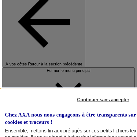
A vos côtés
Retour à la section précédente
Fermer le menu principal
Continuer sans accepter
Chez AXA nous nous engageons à être transparents sur 
cookies et traceurs
!
Préserver la nature et le climat
Ensemble, mettons fin aux préjugés sur ces petits fichiers te
Faire avancer la solidarité et l'inclusion