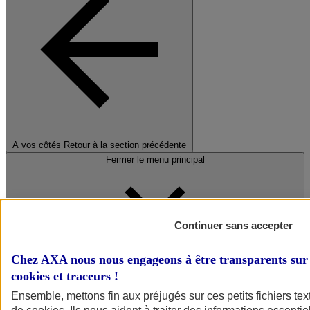
A vos côtés
Retour à la section précédente
Fermer le menu principal
Continuer sans accepter
Chez AXA nous nous engageons à être transparents sur 
cookies et traceurs
!
Préserver la nature et le climat
Ensemble, mettons fin aux préjugés sur ces petits fichiers te
Faire avancer la solidarité et l'inclusion