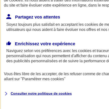
de
cookies
. Ils nous aident à traiter des informations essentie
Donner toute leur place aux territoires
du site et faire évoluer votre expérience en ligne, dans le resp
Porter l'élan du rugby féminin
Partagez vos attentes
Soyez toujours plus satisfait en acceptant les
cookies
de mes
utilisateurs qui nous aident à faire évoluer nos offres et nos 
Enrichissez votre expérience
Naviguez selon vos préférences avec les
cookies et traceur
personnalisation qui nous permettent d'afficher du contenu a
des publicités personnalisées et de suivre la performance
Vous êtes libre de les accepter, de les refuser comme de cha
allant sur
"Paramétrer mes
cookies
"
Nos actualités
Retour à la section précédente
Fermer le menu principal
Consulter notre politique de
cookies