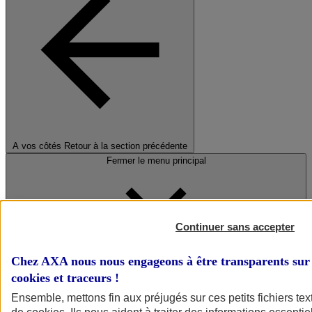
A vos côtés
Retour à la section précédente
Fermer le menu principal
Continuer sans accepter
Chez AXA nous nous engageons à être transparents sur 
cookies et traceurs
!
Préserver la nature et le climat
Ensemble, mettons fin aux préjugés sur ces petits fichiers te
Faire avancer la solidarité et l'inclusion