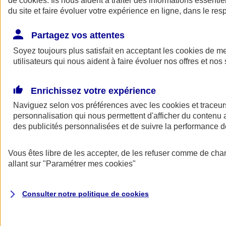
de
cookies
. Ils nous aident à traiter des informations essentie
Donner toute leur place aux territoires
du site et faire évoluer votre expérience en ligne, dans le resp
Porter l'élan du rugby féminin
Partagez vos attentes
Soyez toujours plus satisfait en acceptant les
cookies
de mes
utilisateurs qui nous aident à faire évoluer nos offres et nos 
Enrichissez votre expérience
Naviguez selon vos préférences avec les
cookies et traceur
personnalisation qui nous permettent d'afficher du contenu a
des publicités personnalisées et de suivre la performance
Vous êtes libre de les accepter, de les refuser comme de cha
allant sur
"Paramétrer mes
cookies
"
Nos actualités
Retour à la section précédente
Fermer le menu principal
Consulter notre politique de
cookies