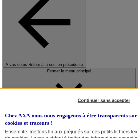
A vos côtés
Retour à la section précédente
Fermer le menu principal
Continuer sans accepter
Chez AXA nous nous engageons à être transparents sur 
cookies et traceurs
!
Préserver la nature et le climat
Ensemble, mettons fin aux préjugés sur ces petits fichiers te
Faire avancer la solidarité et l'inclusion