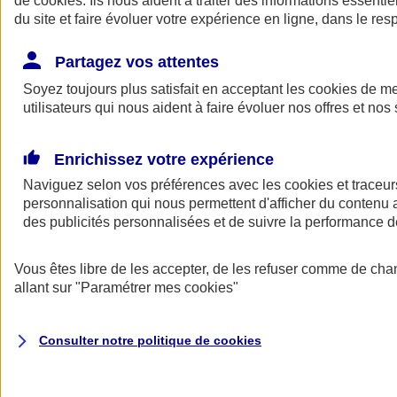
de
cookies
. Ils nous aident à traiter des informations essentie
Donner toute leur place aux territoires
du site et faire évoluer votre expérience en ligne, dans le resp
Porter l'élan du rugby féminin
Partagez vos attentes
Soyez toujours plus satisfait en acceptant les
cookies
de mes
utilisateurs qui nous aident à faire évoluer nos offres et nos 
Enrichissez votre expérience
Naviguez selon vos préférences avec les
cookies et traceur
personnalisation qui nous permettent d'afficher du contenu a
des publicités personnalisées et de suivre la performance
Vous êtes libre de les accepter, de les refuser comme de cha
allant sur
"Paramétrer mes
cookies
"
Nos actualités
Retour à la section précédente
Fermer le menu principal
Consulter notre politique de
cookies