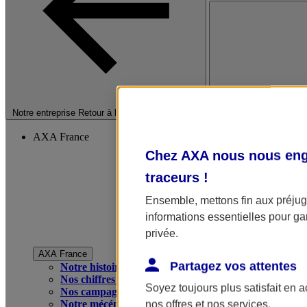
Fermer le menu princip
Notre entreprise
Retour à la section précédente
AXA France
Chez AXA nous nous enga
traceurs
!
Ensemble, mettons fin aux préjugé
informations essentielles pour gar
privée.
AXA France
Partagez vos attentes
Notre histoire
Nos chiffres clés
Soyez toujours plus satisfait en 
Nos campagnes publicitaires
Notre mécénat
nos offres et nos services.