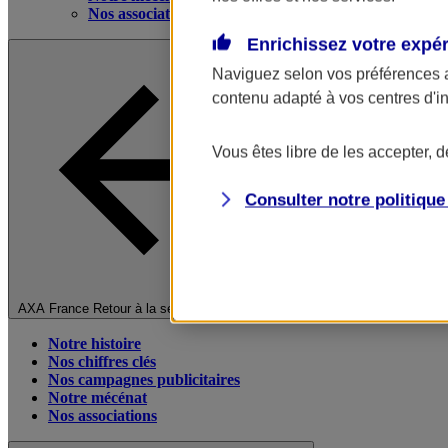
Nos associations
Enrichissez votre expé
Naviguez selon vos préférences 
contenu adapté à vos centres d'i
Vous êtes libre de les accepter, 
Consulter notre politiqu
Fermer le menu principal
AXA France
Retour à la section précédente
Notre histoire
Nos chiffres clés
Nos campagnes publicitaires
Notre mécénat
Nos associations