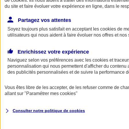
de
cookies
. Ils nous aident à traiter des informations essentie
Donner toute leur place aux territoires
du site et faire évoluer votre expérience en ligne, dans le resp
Porter l'élan du rugby féminin
Partagez vos attentes
Soyez toujours plus satisfait en acceptant les
cookies
de mes
utilisateurs qui nous aident à faire évoluer nos offres et nos 
Enrichissez votre expérience
Naviguez selon vos préférences avec les
cookies et traceur
personnalisation qui nous permettent d'afficher du contenu a
des publicités personnalisées et de suivre la performance
Vous êtes libre de les accepter, de les refuser comme de cha
allant sur
"Paramétrer mes
cookies
"
Nos actualités
Retour à la section précédente
Fermer le menu principal
Consulter notre politique de
cookies