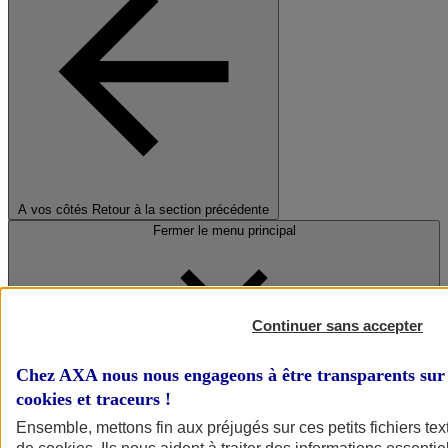
A vos côtés
Retour à la section précédente
Fermer le menu principal
Continuer sans accepter
Chez AXA nous nous engageons à être transparents sur 
cookies et traceurs
!
Préserver la nature et le climat
Ensemble, mettons fin aux préjugés sur ces petits fichiers te
Faire avancer la solidarité et l'inclusion