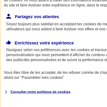
de
cookies
. Ils nous aident à traiter des informations essentie
Donner toute leur place aux territoires
du site et faire évoluer votre expérience en ligne, dans le resp
Porter l'élan du rugby féminin
Partagez vos attentes
Soyez toujours plus satisfait en acceptant les
cookies
de mes
utilisateurs qui nous aident à faire évoluer nos offres et nos 
Enrichissez votre expérience
Naviguez selon vos préférences avec les
cookies et traceur
personnalisation qui nous permettent d'afficher du contenu a
des publicités personnalisées et de suivre la performance
Vous êtes libre de les accepter, de les refuser comme de cha
allant sur
"Paramétrer mes
cookies
"
Nos actualités
Retour à la section précédente
Fermer le menu principal
Consulter notre politique de
cookies