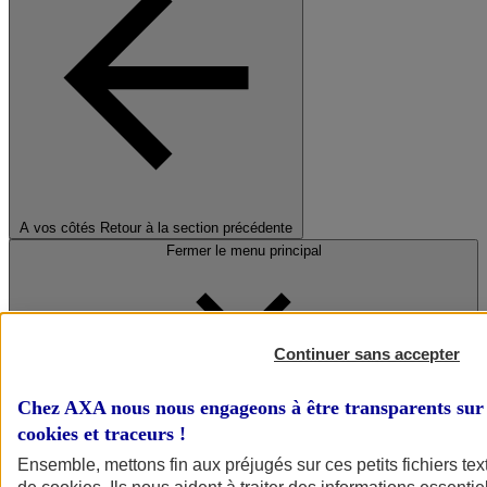
A vos côtés
Retour à la section précédente
Fermer le menu principal
Continuer sans accepter
Chez AXA nous nous engageons à être transparents sur 
cookies et traceurs
!
Préserver la nature et le climat
Ensemble, mettons fin aux préjugés sur ces petits fichiers te
Faire avancer la solidarité et l'inclusion