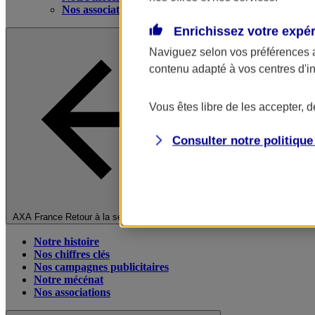
Nos associations
Enrichissez votre expé
Naviguez selon vos préférences 
contenu adapté à vos centres d'i
Vous êtes libre de les accepter, 
Consulter notre politiqu
Fermer le menu principal
AXA France
Retour à la section précédente
Notre histoire
Nos chiffres clés
Nos campagnes publicitaires
Notre mécénat
Nos associations