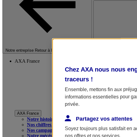
Fermer le menu princip
Notre entreprise
Retour à la section précédente
AXA France
Chez AXA nous nous enga
traceurs
!
Ensemble, mettons fin aux préjugé
informations essentielles pour gar
privée.
AXA France
Partagez vos attentes
Notre histoire
Nos chiffres clés
Soyez toujours plus satisfait en 
Nos campagnes publicitaires
Notre mécénat
nos offres et nos services.