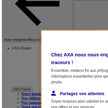
Fermer le menu princip
Notre entreprise
Retour à la section précédente
AXA France
Chez AXA nous nous enga
traceurs
!
Ensemble, mettons fin aux préjugé
informations essentielles pour gar
privée.
AXA France
Partagez vos attentes
Notre histoire
Nos chiffres clés
Soyez toujours plus satisfait en 
Nos campagnes publicitaires
Notre mécénat
nos offres et nos services.