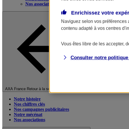
Nos associations
Enrichissez votre expé
Naviguez selon vos préférences 
contenu adapté à vos centres d'i
Vous êtes libre de les accepter, 
Consulter notre politiqu
Fermer le menu principal
AXA France
Retour à la section précédente
Notre histoire
Nos chiffres clés
Nos campagnes publicitaires
Notre mécénat
Nos associations