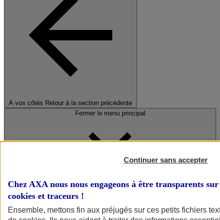
A vos côtés
Retour à la section précédente
Fermer le menu principal
Continuer sans accepter
Chez AXA nous nous engageons à être transparents sur 
cookies et traceurs
!
Préserver la nature et le climat
Ensemble, mettons fin aux préjugés sur ces petits fichiers te
Faire avancer la solidarité et l'inclusion