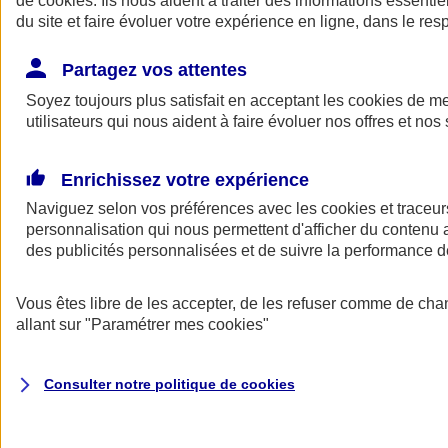
de
cookies
. Ils nous aident à traiter des informations essentie
Donner toute leur place aux territoires
du site et faire évoluer votre expérience en ligne, dans le resp
Porter l'élan du rugby féminin
Partagez vos attentes
Soyez toujours plus satisfait en acceptant les
cookies
de mes
utilisateurs qui nous aident à faire évoluer nos offres et nos 
Enrichissez votre expérience
Naviguez selon vos préférences avec les
cookies et traceur
personnalisation qui nous permettent d'afficher du contenu a
des publicités personnalisées et de suivre la performance
Vous êtes libre de les accepter, de les refuser comme de cha
allant sur
"Paramétrer mes
cookies
"
Nos actualités
Retour à la section précédente
Fermer le menu principal
Consulter notre politique de
cookies