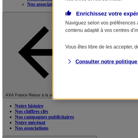
Nos associations
Enrichissez votre expé
Naviguez selon vos préférences 
contenu adapté à vos centres d'i
Vous êtes libre de les accepter, 
Consulter notre politiqu
Fermer le menu principal
AXA France
Retour à la section précédente
Notre histoire
Nos chiffres clés
Nos campagnes publicitaires
Notre mécénat
Nos associations