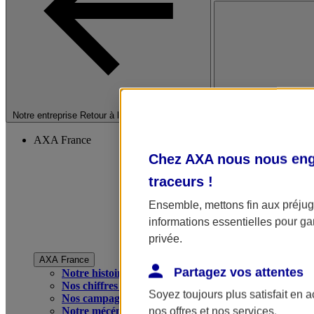
Fermer le menu princip
Notre entreprise
Retour à la section précédente
AXA France
Chez AXA nous nous enga
traceurs
!
Ensemble, mettons fin aux préjugé
informations essentielles pour gar
privée.
AXA France
Partagez vos attentes
Notre histoire
Nos chiffres clés
Soyez toujours plus satisfait en 
Nos campagnes publicitaires
Notre mécénat
nos offres et nos services.