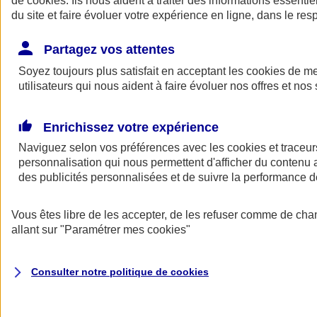
de
cookies
. Ils nous aident à traiter des informations essentie
Donner toute leur place aux territoires
du site et faire évoluer votre expérience en ligne, dans le resp
Porter l'élan du rugby féminin
Partagez vos attentes
Soyez toujours plus satisfait en acceptant les
cookies
de mes
utilisateurs qui nous aident à faire évoluer nos offres et nos 
Enrichissez votre expérience
Naviguez selon vos préférences avec les
cookies et traceur
personnalisation qui nous permettent d'afficher du contenu a
des publicités personnalisées et de suivre la performance
Vous êtes libre de les accepter, de les refuser comme de cha
allant sur
"Paramétrer mes
cookies
"
Nos actualités
Retour à la section précédente
Fermer le menu principal
Consulter notre politique de
cookies