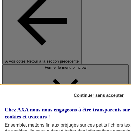
A vos côtés
Retour à la section précédente
Fermer le menu principal
Continuer sans accepter
Chez AXA nous nous engageons à être transparents sur 
cookies et traceurs
!
Préserver la nature et le climat
Ensemble, mettons fin aux préjugés sur ces petits fichiers te
Faire avancer la solidarité et l'inclusion