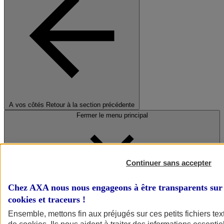
A vos côtés
Retour à la section précédente
Fermer le menu principal
Continuer sans accepter
Chez AXA nous nous engageons à être transparents sur 
cookies et traceurs
!
Préserver la nature et le climat
Ensemble, mettons fin aux préjugés sur ces petits fichiers te
Faire avancer la solidarité et l'inclusion