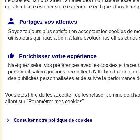
de
cookies
. Ils nous aident à traiter des informations essentie
Donner toute leur place aux territoires
du site et faire évoluer votre expérience en ligne, dans le resp
Porter l'élan du rugby féminin
Partagez vos attentes
Soyez toujours plus satisfait en acceptant les
cookies
de mes
utilisateurs qui nous aident à faire évoluer nos offres et nos 
Enrichissez votre expérience
Naviguez selon vos préférences avec les
cookies et traceur
personnalisation qui nous permettent d'afficher du contenu a
des publicités personnalisées et de suivre la performance
Vous êtes libre de les accepter, de les refuser comme de cha
allant sur
"Paramétrer mes
cookies
"
Nos actualités
Retour à la section précédente
Fermer le menu principal
Consulter notre politique de
cookies