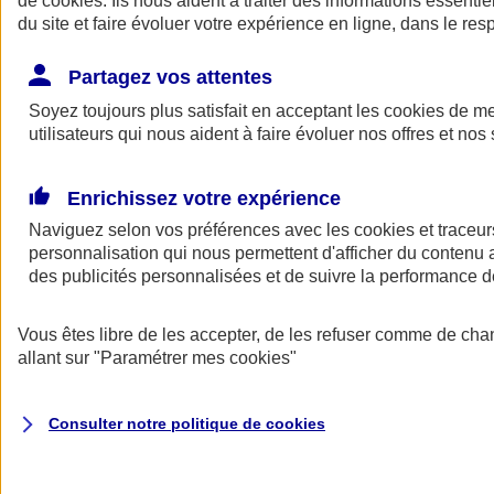
de
cookies
. Ils nous aident à traiter des informations essentie
Donner toute leur place aux territoires
du site et faire évoluer votre expérience en ligne, dans le resp
Porter l'élan du rugby féminin
Partagez vos attentes
Soyez toujours plus satisfait en acceptant les
cookies
de mes
utilisateurs qui nous aident à faire évoluer nos offres et nos 
Enrichissez votre expérience
Naviguez selon vos préférences avec les
cookies et traceur
personnalisation qui nous permettent d'afficher du contenu a
des publicités personnalisées et de suivre la performance
Vous êtes libre de les accepter, de les refuser comme de cha
allant sur
"Paramétrer mes
cookies
"
Nos actualités
Retour à la section précédente
Fermer le menu principal
Consulter notre politique de
cookies