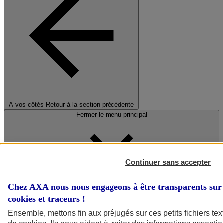
A vos côtés
Retour à la section précédente
Fermer le menu principal
Continuer sans accepter
Chez AXA nous nous engageons à être transparents sur 
cookies et traceurs
!
Préserver la nature et le climat
Ensemble, mettons fin aux préjugés sur ces petits fichiers te
Faire avancer la solidarité et l'inclusion