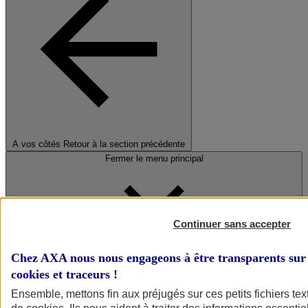
A vos côtés
Retour à la section précédente
Fermer le menu principal
Continuer sans accepter
Chez AXA nous nous engageons à être transparents sur 
cookies et traceurs
!
Préserver la nature et le climat
Ensemble, mettons fin aux préjugés sur ces petits fichiers te
Faire avancer la solidarité et l'inclusion