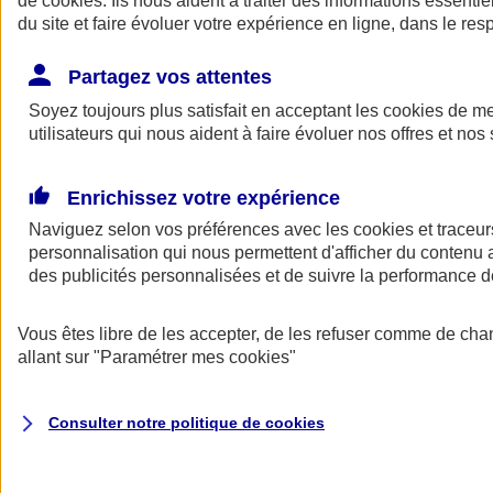
de
cookies
. Ils nous aident à traiter des informations essentie
Donner toute leur place aux territoires
du site et faire évoluer votre expérience en ligne, dans le resp
Porter l'élan du rugby féminin
Partagez vos attentes
Soyez toujours plus satisfait en acceptant les
cookies
de mes
utilisateurs qui nous aident à faire évoluer nos offres et nos 
Enrichissez votre expérience
Naviguez selon vos préférences avec les
cookies et traceur
personnalisation qui nous permettent d'afficher du contenu a
des publicités personnalisées et de suivre la performance
Vous êtes libre de les accepter, de les refuser comme de cha
allant sur
"Paramétrer mes
cookies
"
Nos actualités
Retour à la section précédente
Fermer le menu principal
Consulter notre politique de
cookies