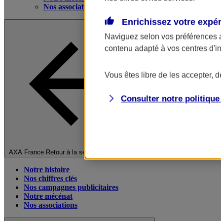
Nos associations
Enrichissez votre expé
Naviguez selon vos préférences 
contenu adapté à vos centres d'i
Vous êtes libre de les accepter, 
Consulter notre politiqu
Fermer le menu principal
AXA France
Retour à la section précédente
Notre histoire
Nos chiffres clés
Nos campagnes publicitaires
Notre mécénat
Nos associations