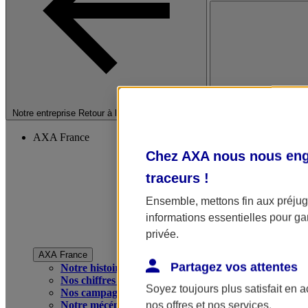
Fermer le menu princip
Notre entreprise
Retour à la section précédente
AXA France
Chez AXA nous nous enga
traceurs
!
Ensemble, mettons fin aux préjugé
informations essentielles pour gar
privée.
AXA France
Partagez vos attentes
Notre histoire
Nos chiffres clés
Soyez toujours plus satisfait en 
Nos campagnes publicitaires
Notre mécénat
nos offres et nos services.