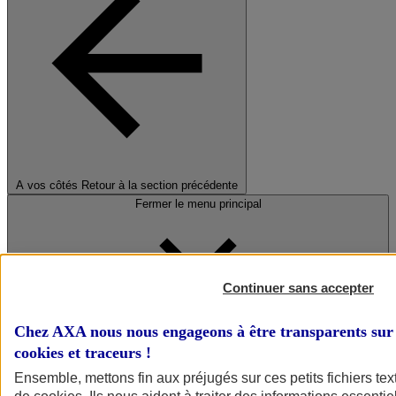
A vos côtés
Retour à la section précédente
Fermer le menu principal
Continuer sans accepter
Chez AXA nous nous engageons à être transparents sur 
cookies et traceurs
!
Préserver la nature et le climat
Ensemble, mettons fin aux préjugés sur ces petits fichiers te
Faire avancer la solidarité et l'inclusion