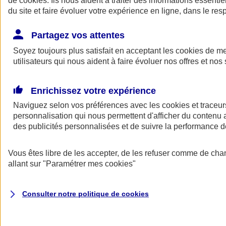
de
cookies
. Ils nous aident à traiter des informations essentie
Donner toute leur place aux territoires
du site et faire évoluer votre expérience en ligne, dans le resp
Porter l'élan du rugby féminin
Partagez vos attentes
Soyez toujours plus satisfait en acceptant les
cookies
de mes
utilisateurs qui nous aident à faire évoluer nos offres et nos 
Enrichissez votre expérience
Naviguez selon vos préférences avec les
cookies et traceur
personnalisation qui nous permettent d'afficher du contenu a
des publicités personnalisées et de suivre la performance
Vous êtes libre de les accepter, de les refuser comme de cha
allant sur
"Paramétrer mes
cookies
"
Nos actualités
Retour à la section précédente
Fermer le menu principal
Consulter notre politique de
cookies