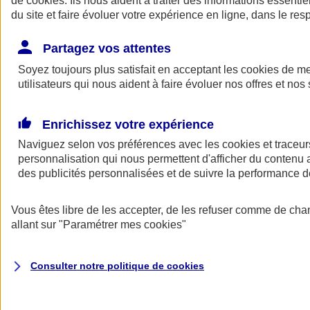
de
cookies
. Ils nous aident à traiter des informations essentie
Donner toute leur place aux territoires
du site et faire évoluer votre expérience en ligne, dans le resp
Porter l'élan du rugby féminin
Partagez vos attentes
Soyez toujours plus satisfait en acceptant les
cookies
de mes
utilisateurs qui nous aident à faire évoluer nos offres et nos 
Enrichissez votre expérience
Naviguez selon vos préférences avec les
cookies et traceur
personnalisation qui nous permettent d'afficher du contenu a
des publicités personnalisées et de suivre la performance
Vous êtes libre de les accepter, de les refuser comme de cha
allant sur
"Paramétrer mes
cookies
"
Nos actualités
Retour à la section précédente
Fermer le menu principal
Consulter notre politique de
cookies