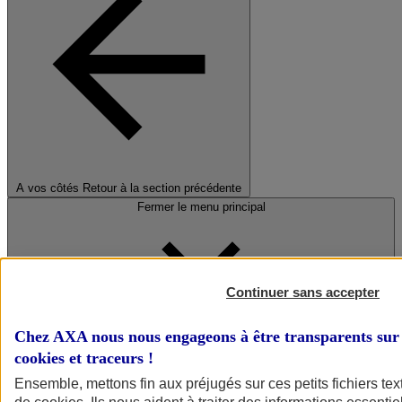
A vos côtés
Retour à la section précédente
Fermer le menu principal
Continuer sans accepter
Chez AXA nous nous engageons à être transparents sur 
cookies et traceurs
!
Préserver la nature et le climat
Ensemble, mettons fin aux préjugés sur ces petits fichiers te
Faire avancer la solidarité et l'inclusion