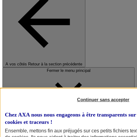
A vos côtés
Retour à la section précédente
Fermer le menu principal
Continuer sans accepter
Chez AXA nous nous engageons à être transparents sur 
cookies et traceurs
!
Préserver la nature et le climat
Ensemble, mettons fin aux préjugés sur ces petits fichiers te
Faire avancer la solidarité et l'inclusion