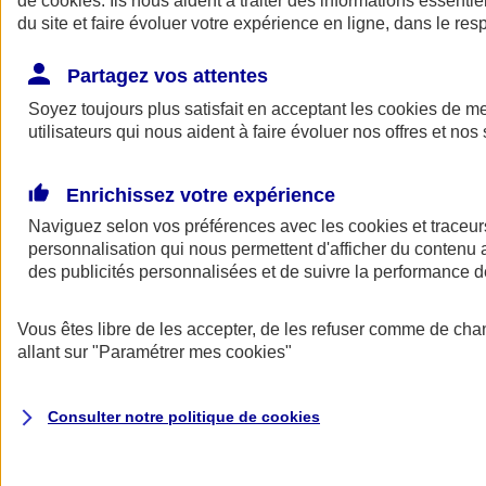
de
cookies
. Ils nous aident à traiter des informations essentie
Donner toute leur place aux territoires
du site et faire évoluer votre expérience en ligne, dans le resp
Porter l'élan du rugby féminin
Partagez vos attentes
Soyez toujours plus satisfait en acceptant les
cookies
de mes
utilisateurs qui nous aident à faire évoluer nos offres et nos 
Enrichissez votre expérience
Naviguez selon vos préférences avec les
cookies et traceur
personnalisation qui nous permettent d'afficher du contenu a
des publicités personnalisées et de suivre la performance
Vous êtes libre de les accepter, de les refuser comme de cha
allant sur
"Paramétrer mes
cookies
"
Nos actualités
Retour à la section précédente
Fermer le menu principal
Consulter notre politique de
cookies