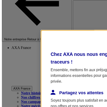
Fermer le menu princip
Notre entreprise
Retour à la section précédente
AXA France
Chez AXA nous nous enga
traceurs
!
Ensemble, mettons fin aux préjugé
informations essentielles pour gar
privée.
AXA France
Partagez vos attentes
Notre histoire
Nos chiffres clés
Soyez toujours plus satisfait en 
Nos campagnes publicitaires
Notre mécénat
nos offres et nos services.