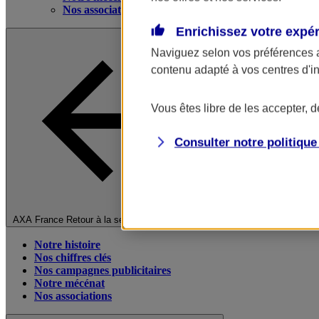
Nos associations
Enrichissez votre expé
Naviguez selon vos préférences 
contenu adapté à vos centres d'i
Vous êtes libre de les accepter, 
Consulter notre politiqu
Fermer le menu principal
AXA France
Retour à la section précédente
Notre histoire
Nos chiffres clés
Nos campagnes publicitaires
Notre mécénat
Nos associations