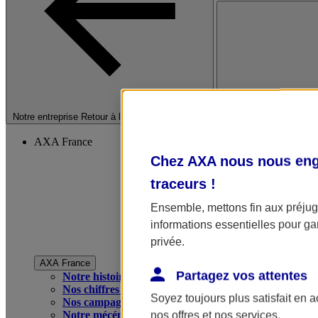
Fermer le menu princip
Notre entreprise
Retour à la section précédente
AXA France
Chez AXA nous nous enga
traceurs
!
Ensemble, mettons fin aux préjugé
informations essentielles pour gar
privée.
AXA France
Partagez vos attentes
Notre histoire
Nos chiffres clés
Soyez toujours plus satisfait en 
Nos campagnes publicitaires
Notre mécénat
nos offres et nos services.