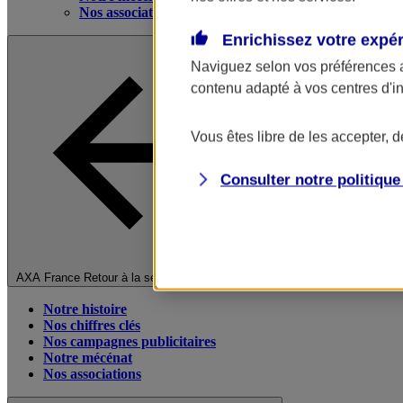
Nos associations
Enrichissez votre expé
Naviguez selon vos préférences 
contenu adapté à vos centres d'i
Vous êtes libre de les accepter, 
Consulter notre politiqu
Fermer le menu principal
AXA France
Retour à la section précédente
Notre histoire
Nos chiffres clés
Nos campagnes publicitaires
Notre mécénat
Nos associations