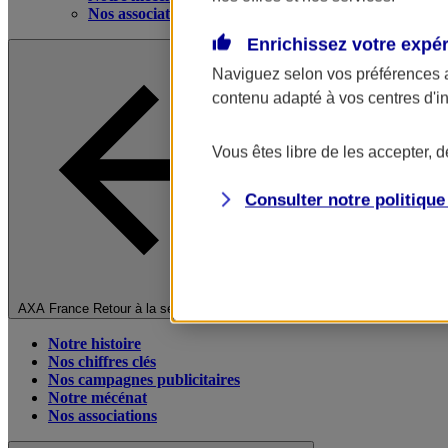
Nos associations
Enrichissez votre expé
Naviguez selon vos préférences 
contenu adapté à vos centres d'i
Vous êtes libre de les accepter, 
Consulter notre politiqu
Fermer le menu principal
AXA France
Retour à la section précédente
Notre histoire
Nos chiffres clés
Nos campagnes publicitaires
Notre mécénat
Nos associations