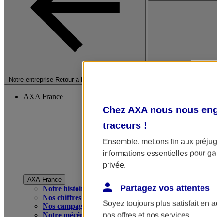
Fermer le menu princip
Notre entreprise
Retour à la section précédente
AXA France
Chez AXA nous nous enga
traceurs
!
Ensemble, mettons fin aux préjugé
informations essentielles pour gar
privée.
AXA France
Partagez vos attentes
Notre histoire
Nos chiffres clés
Soyez toujours plus satisfait en 
Nos campagnes publicitaires
Notre mécénat
nos offres et nos services.