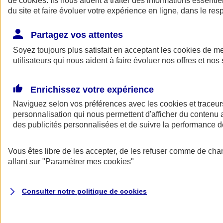
de
cookies
. Ils nous aident à traiter des informations essentie
Donner toute leur place aux territoires
du site et faire évoluer votre expérience en ligne, dans le resp
Porter l'élan du rugby féminin
Partagez vos attentes
Soyez toujours plus satisfait en acceptant les
cookies
de mes
utilisateurs qui nous aident à faire évoluer nos offres et nos 
Enrichissez votre expérience
Naviguez selon vos préférences avec les
cookies et traceur
personnalisation qui nous permettent d'afficher du contenu a
des publicités personnalisées et de suivre la performance
Vous êtes libre de les accepter, de les refuser comme de cha
allant sur
"Paramétrer mes
cookies
"
Nos actualités
Retour à la section précédente
Fermer le menu principal
Consulter notre politique de
cookies