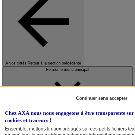
A vos côtés
Retour à la section précédente
Fermer le menu principal
Continuer sans accepter
Chez AXA nous nous engageons à être transparents sur 
cookies et traceurs
!
Préserver la nature et le climat
Ensemble, mettons fin aux préjugés sur ces petits fichiers te
Faire avancer la solidarité et l'inclusion