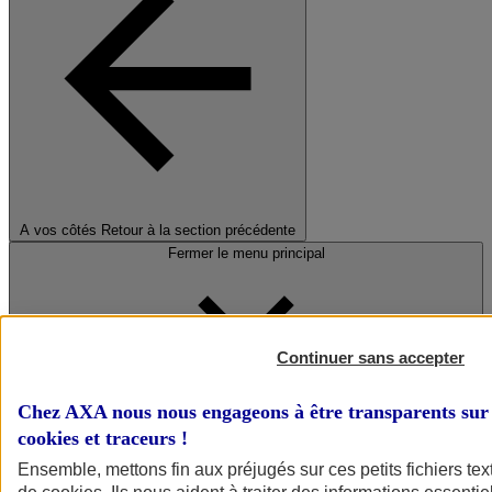
A vos côtés
Retour à la section précédente
Fermer le menu principal
Continuer sans accepter
Chez AXA nous nous engageons à être transparents sur 
cookies et traceurs
!
Préserver la nature et le climat
Ensemble, mettons fin aux préjugés sur ces petits fichiers te
Faire avancer la solidarité et l'inclusion