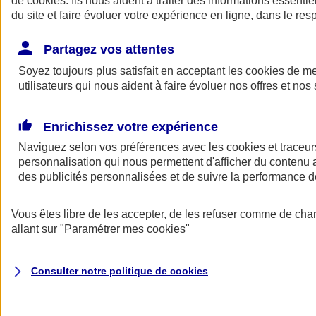
de
cookies
. Ils nous aident à traiter des informations essentie
Donner toute leur place aux territoires
du site et faire évoluer votre expérience en ligne, dans le resp
Porter l'élan du rugby féminin
Partagez vos attentes
Soyez toujours plus satisfait en acceptant les
cookies
de mes
utilisateurs qui nous aident à faire évoluer nos offres et nos 
Enrichissez votre expérience
Naviguez selon vos préférences avec les
cookies et traceur
personnalisation qui nous permettent d'afficher du contenu a
des publicités personnalisées et de suivre la performance
Vous êtes libre de les accepter, de les refuser comme de cha
allant sur
"Paramétrer mes
cookies
"
Nos actualités
Retour à la section précédente
Fermer le menu principal
Consulter notre politique de
cookies