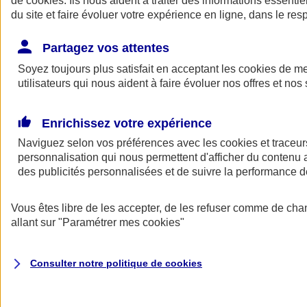
de
cookies
. Ils nous aident à traiter des informations essentie
Donner toute leur place aux territoires
du site et faire évoluer votre expérience en ligne, dans le resp
Porter l'élan du rugby féminin
Partagez vos attentes
Soyez toujours plus satisfait en acceptant les
cookies
de mes
utilisateurs qui nous aident à faire évoluer nos offres et nos 
Enrichissez votre expérience
Naviguez selon vos préférences avec les
cookies et traceur
personnalisation qui nous permettent d'afficher du contenu a
des publicités personnalisées et de suivre la performance
Vous êtes libre de les accepter, de les refuser comme de cha
allant sur
"Paramétrer mes
cookies
"
Nos actualités
Retour à la section précédente
Fermer le menu principal
Consulter notre politique de
cookies