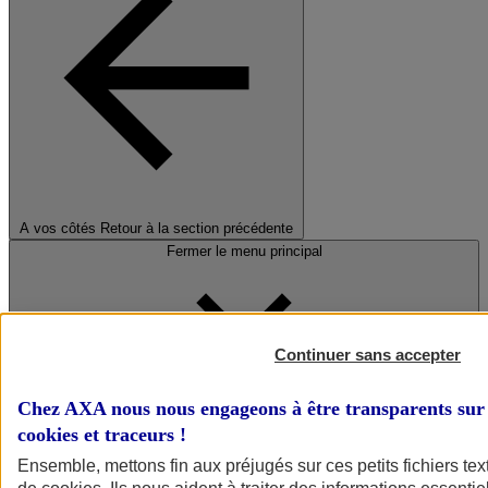
A vos côtés
Retour à la section précédente
Fermer le menu principal
Continuer sans accepter
Chez AXA nous nous engageons à être transparents sur 
cookies et traceurs
!
Préserver la nature et le climat
Ensemble, mettons fin aux préjugés sur ces petits fichiers te
Faire avancer la solidarité et l'inclusion