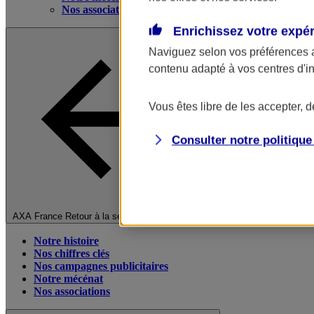
Nos associations
Enrichissez votre expé
Naviguez selon vos préférences 
contenu adapté à vos centres d'i
Vous êtes libre de les accepter, 
Consulter notre politiqu
Fermer le menu principal
AXA France
Retour à la section précédente
Notre histoire
Nos chiffres clés
Nos campagnes publicitaires
Notre mécénat
Nos associations