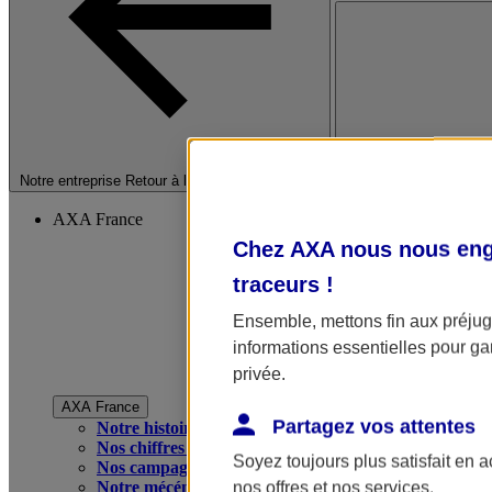
Fermer le menu princip
Notre entreprise
Retour à la section précédente
AXA France
Chez AXA nous nous enga
traceurs
!
Ensemble, mettons fin aux préjugé
informations essentielles pour gar
privée.
AXA France
Partagez vos attentes
Notre histoire
Nos chiffres clés
Soyez toujours plus satisfait en 
Nos campagnes publicitaires
Notre mécénat
nos offres et nos services.