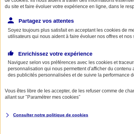
de
cookies
. Ils nous aident à traiter des informations essentie
Donner toute leur place aux territoires
du site et faire évoluer votre expérience en ligne, dans le resp
Porter l'élan du rugby féminin
Partagez vos attentes
Soyez toujours plus satisfait en acceptant les
cookies
de mes
utilisateurs qui nous aident à faire évoluer nos offres et nos 
Enrichissez votre expérience
Naviguez selon vos préférences avec les
cookies et traceur
personnalisation qui nous permettent d'afficher du contenu a
des publicités personnalisées et de suivre la performance
Vous êtes libre de les accepter, de les refuser comme de cha
allant sur
"Paramétrer mes
cookies
"
Nos actualités
Retour à la section précédente
Fermer le menu principal
Consulter notre politique de
cookies