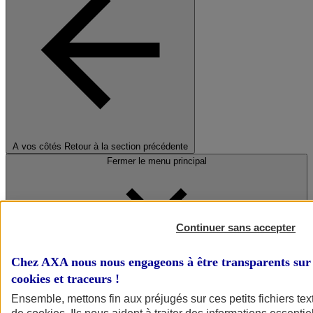
A vos côtés
Retour à la section précédente
Fermer le menu principal
Continuer sans accepter
Chez AXA nous nous engageons à être transparents sur 
cookies et traceurs
!
Préserver la nature et le climat
Ensemble, mettons fin aux préjugés sur ces petits fichiers te
Faire avancer la solidarité et l'inclusion